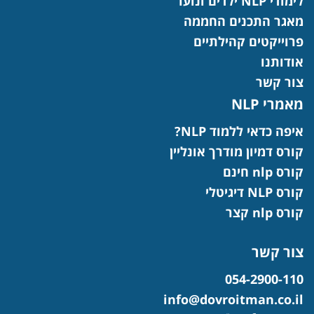
לימודי NLP ילדים ונוער
מאגר התכנים החממה
פרוייקטים קהילתיים
אודותנו
צור קשר
מאמרי NLP
איפה כדאי ללמוד NLP?
קורס דמיון מודרך אונליין
קורס nlp חינם
קורס NLP דיגיטלי
קורס nlp קצר
צור קשר
054-2900-110
info@dovroitman.co.il