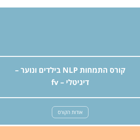
קורס התמחות NLP בילדים ונוער –
דיגיטלי – fv
אודות הקורס