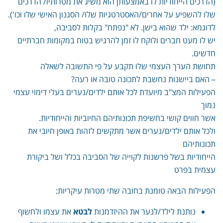
(הדרכים הייחודיות לו באמצעותן הוא משיג את מטרותיו/ הדרכים
שלו להשפיע על אחרים/האסטרטגיות שלו/ הסגנון האישי שלו וכו').
לדוגמא: ילד שהוא בישן. לא "נפתח" בקלות לסביבה,
יש לו מעט חברים ולוקח לו זמן להרגיש בטוח במקומות חברתיים
חדשים.
תחושת הערך העצמי שלו תקבע על פי התשובה לשאלה
– האם ביישנות נחשבת לתכונה טובה או רעה?
הפעילות המצ"ב מיועדת לכל אותם ילדים/נערים בעלי דימוי עצמי
נמוך
אשר חווים קושי בחשיפת תכונותיהם החיוביות והייחודיות.
ולכל אותם ילדים/נערים אשר מתקשים לזהות באופן חיובי את
תכונותיהם
הייחודיות בשל פרשנות לקוייה של הסביבה בכלל ושל ביקורת
עצמית בפרט
הפעילות הבאה טומנת בחובה שתי מטרות עיקריות:
נותנת לילד/לנער את ההיזדמנות
לבטא
את עצמו ולחשוף