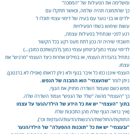
ומשלימה את הפעילות של "המסכה"
כך שהתמונה תהיה שלמה, וכאשר תתקלו עם
ילדים או בני נוער עם בעיה של דימוי עצמי תוכלו ל
עשות שימוש בשתי הפעילויות
רגע לפני שנתחיל בפעילות עצמה,
חשבתי שיהיה זה נכון לתת מעט רקע בכל הקשור
לדימוי עצמי נמוך/ביטחון עצמי נמוך.(לבקשתכם כמובן…)
נתחיל בהגדרת העצמי, או במילים אחרות כיצד העצמי "מרגיש" את
עצמו.
העצמי איננו כמו כל איבר בגוף ולא ניתן לראותו (אפילו לא ברנטגן).
ניתן לומר
"שהעצמי" הוא המבנה של הנפש.
ממש כשם שעמוד השדרה מחזיק את הגוף,
כך "העצמי" מהווה "שלד של הנפש" ועמוד השדרה שלה.
בתוך "העצמי" יש את כל הידע של הילד/הנער על עצמו
(איך נראה הגוף שלו/ מהן התכונות שלו/
החוזקות/החולשות/הרגשות/הדעות/העדפות וכו').
"ובעצמי" יש את כל "תוכנות ההפעלה" של הילד/הנער