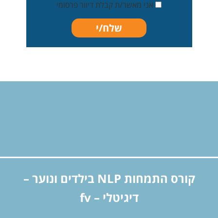
אני מאשר/ת קבלת דיוור פרסומי
קורס התמחות NLP בילדים ונוער –
דיגיטלי – fv