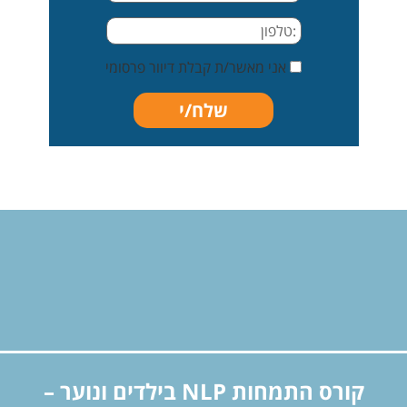
אני מאשר/ת קבלת דיוור פרסומי
קורס התמחות NLP בילדים ונוער –