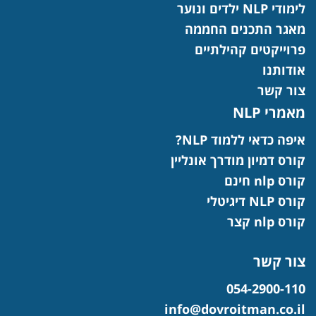
לימודי NLP ילדים ונוער
מאגר התכנים החממה
פרוייקטים קהילתיים
אודותנו
צור קשר
מאמרי NLP
איפה כדאי ללמוד NLP?
קורס דמיון מודרך אונליין
קורס nlp חינם
קורס NLP דיגיטלי
קורס nlp קצר
צור קשר
054-2900-110
info@dovroitman.co.il