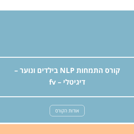
קורס התמחות NLP בילדים ונוער –
דיגיטלי – fv
אודות הקורס