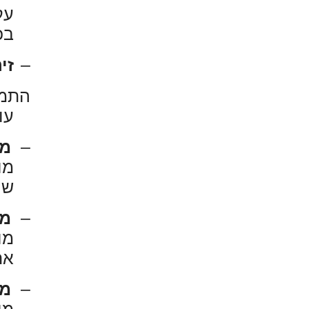
עק
בכ
–
זי
התמק
עו
–
מו
מו
שי
–
מו
מו
את
–
מר