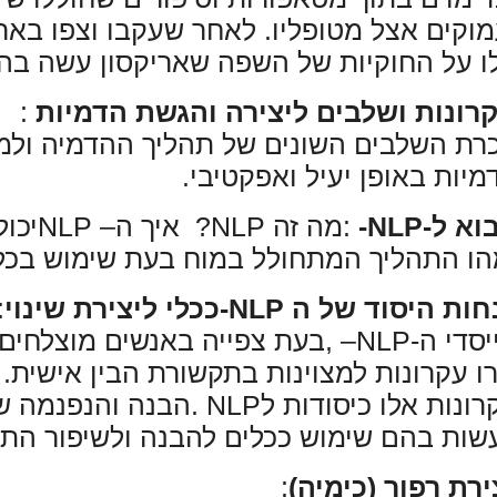
מוקים אצל מטופליו. לאחר שעקבו וצפו באריק
ו על החוקיות של השפה שאריקסון עשה בה
רונות ושלבים ליצירה והגשת הדמיות
:
רת
השלבים השונים של תהליך ההדמיה ולמ
מיות באופן יעיל ואפקטיבי
.
וא ל-
-NLP
:
מה זה
NLP
?
איך ה
–
NLP
יכול
הו התהליך המתחולל במוח בעת שימוש בכל
חות היסוד של ה
-NLP
ככלי ליצירת שינוי
:
יסדי ה-
NLP
–
,
בעת צפייה באנשים מוצלחים
רו
עקרונות למצוינות בתקשורת הבין אישית.
רונות אלו כיסודות ל
NLP
.
הבנה והנפנמה ש
שות בהם שימוש
ככלים להבנה ולשיפור הת
ירת רפור (כימיה)
: