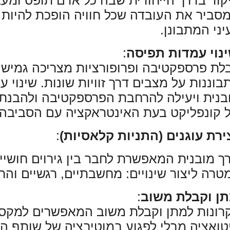
קוד בדרך הייחודית שבה כל אדם תופס ומע
סביר את העובדה שכל חוויה הופכת להיות ס
יני המתבונן
.
נוי עמדות תפיסה
:
לת פרספקטיבה ופרופורציות מצריכה גמיש
בוננות על מצבים דרך זוויות שונות. שינוי
בנית ויעילה להרחבת הפרספקטיבה ולהבנת
 קונפליקט בעת האינטראקציה עם הסביבה
ירת עוגנים (התניות קלאסיות)
:
ך
מובנית המאפשרת לחבר בין גירוים חושיים
טרה ליצור שינויים:
מחשבתיים, רגשיים והת
ן וקבלת משוב
:
רונות למתן וקבלת משוב המאפשרים למקס
טואציה מבלי לפגוע במוטיבציה של שותף ה