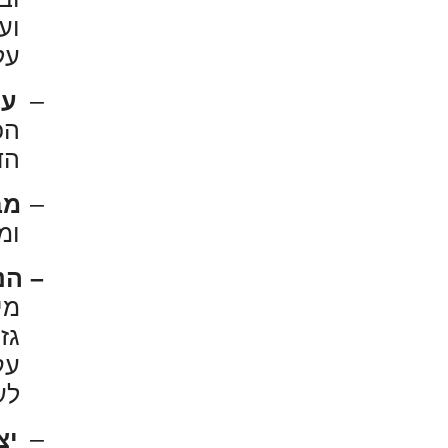
וע
על
–
עק
הכ
הד
–
מב
ומ
– הנ
מי
גז
עק
לע
–
יצ