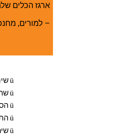
ארגז הכלים של
– למורים, מחנכ
ü
שינ
ü
שחר
ü
הסת
ü
התמ
ü
שימ