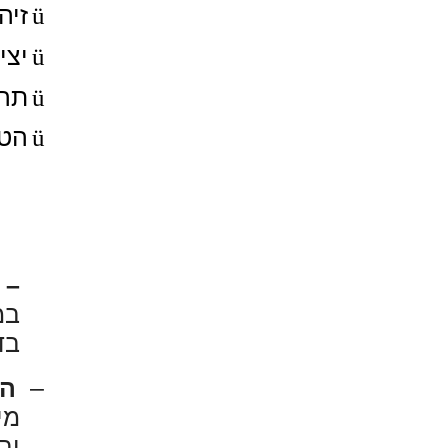
ü
זיה
ü
יצי
ü
תהל
ü
הטמ
– 
במ
בד
–
הש
מי
וב