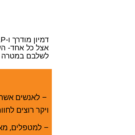
דמיון מודרך ו-
LP
אצל כל אחד- הש
לשלבם במטרה לי
– לאנשים אשר ר
ויקר רוצים לחו
– למטפלים, מאמ