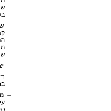
מי
שמ
בע
–
שי
קב
הת
מו
של
–
יצ
דר
במ
–
מת
עק
סי