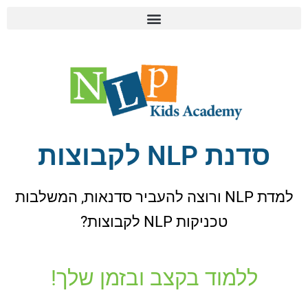
מה זה NLP
לימודי NLP ילדים ונוער
טיפול רגשי קצר מועד ילדים ונוער בעזרת NLP
סדנת NLP לקבוצות
למדת NLP ורוצה להעביר סדנאות, המשלבות
טכניקות NLP לקבוצות?
ללמוד בקצב ובזמן שלך!