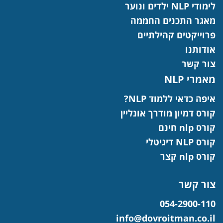
לימודי NLP ילדים ונוער
מאגר התכנים החממה
פרוייקטים קהילתיים
אודותנו
צור קשר
מאמרי NLP
איפה כדאי ללמוד NLP?
קורס דמיון מודרך אונליין
קורס nlp חינם
קורס NLP דיגיטלי
קורס nlp קצר
צור קשר
054-2900-110
info@dovroitman.co.il