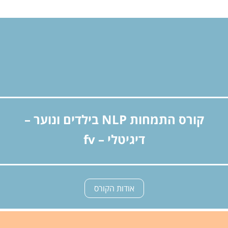
קורס התמחות NLP בילדים ונוער –
דיגיטלי – fv
אודות הקורס