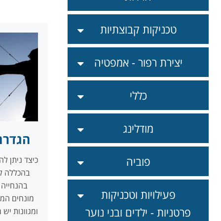
טכניקות קבוצתיות
יצירת רפור - אמפטיה
כללי
מודלינג
הגדרת
פוביה
כיצד ניתן ל
בהכללה ל
בהנחייה א
פעילויות וטכניקות
מונחים המג
פרטניות - ילדים ובני נוער
ומגוונות יש