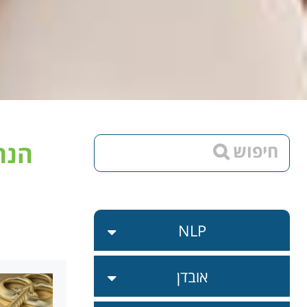
הנח
NLP
אובדן