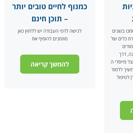
ות
כמנוף לחיים טובים יותר
– תוכן חינם
מכו בשנים
לגישה לדפי העבודה יש ללחוץ כאן
לים של NLP,
מוזמנים להוסיף את
ודים
, דרך
סדי ה-NLP ועד
להמשך קריאה
משיך ללמוד
ן לטיפול