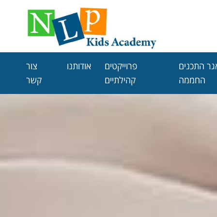
גר התכנים
פרוייקטים
אודותנו
צור
החממה
קהילתיים
קשר