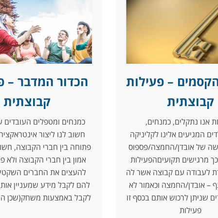
קסמים – פעילות
הכדור המדבר – פ
קבוצתית
קבוצתית
 אנו נתקלים, כמנחים,
כמנחים ומטפלים העובדים ע
ים המגיעים אלינו לקליניקה
חשוב לנו ליצור אינטראקציה
שה של אובדן/החמצה/פספוס
פתוחה בין חברי הקבוצה, חשוב
ך מרגישים תקועיםהפעילות
אמון בין חברי הקבוצה ולא פ
ת לעבודה עם קבוצה אשר לה
להעצים את החברים השקטי
 – אובדן/החמצה וכאמור לא
להם לקבל מידע שמעניין אותם 
ם שניתן לרכוש אותם בכסף זו
לקבל באמצעות משחק(שכן הם
פעילות