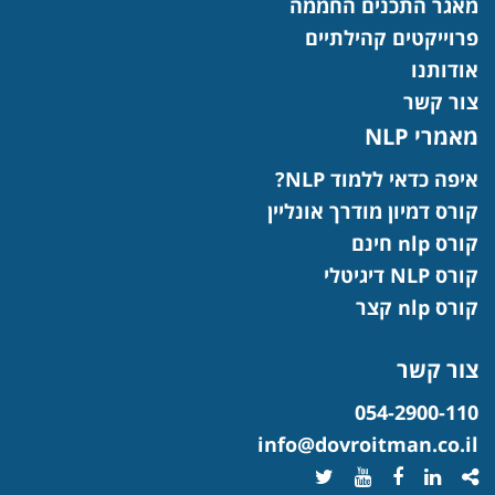
מאגר התכנים החממה
פרוייקטים קהילתיים
אודותנו
צור קשר
מאמרי NLP
איפה כדאי ללמוד NLP?
קורס דמיון מודרך אונליין
קורס nlp חינם
קורס NLP דיגיטלי
קורס nlp קצר
צור קשר
054-2900-110
info@dovroitman.co.il