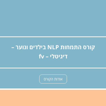
קורס התמחות NLP בילדים ונוער –
דיגיטלי – fv
אודות הקורס